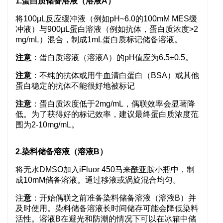
1.蛋白质储备溶液（溶液A）
将100µL反应缓冲液（例如pH~6.0的100mM MES缓
冲液）与900µL蛋白溶液（例如抗体，蛋白质浓度>2
mg/mL）混合，制成1mL蛋白质标记储备溶液
。
注意
：蛋白质溶液（溶液A）的pH值应为6.5±0.5。
注意
：不纯的抗体或用牛血清白蛋白（BSA）或其他
蛋白稳定的抗体不能很好地被标记
注意
：蛋白质浓度低于2mg/mL，偶联效率会显著降
低。为了获得好的标记效率，建议最终蛋白质浓度范
围为2-10mg/mL。
2.染料储备溶液（溶液B）
将无水DMSO加入iFluor 450马来酰亚胺小瓶中，制
成10mM储备溶液。通过移液或涡旋混合均匀。
注
意
：开始偶联之前准备染料储备溶液（溶液B）并
及时使用。染料储备溶液长时间储存可能会降低染料
活性。溶液B在避光和防潮的情况下可以在冰箱中储