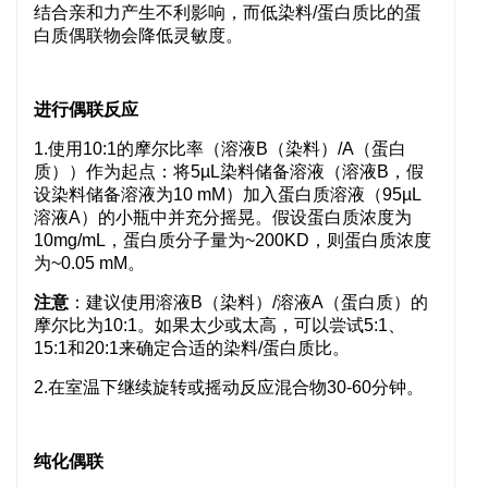
结合亲和力产生不利影响，而低染料/蛋白质比的蛋
白质偶联物会降低灵敏度。
进行偶联反应
1.使用10:1的摩尔比率（溶液B（染料）/A（蛋白
质））作为起点：将5µL染料储备溶液（溶液B，假
设染料储备溶液为10 mM）加入蛋白质溶液（95µL
溶液A）的小瓶中并充分摇晃。假设蛋白质浓度为
10mg/mL，蛋白质分子量为~200KD，则蛋白质浓度
为~0.05 mM。
注意
：建议使用溶液B（染料）/溶液A（蛋白质）的
摩尔比为10:1。如果太少或太高，可以尝试5:1、
15:1和20:1来确定合适的染料/蛋白质比。
2.在室温下继续旋转或摇动反应混合物30-60分钟。
纯化偶联