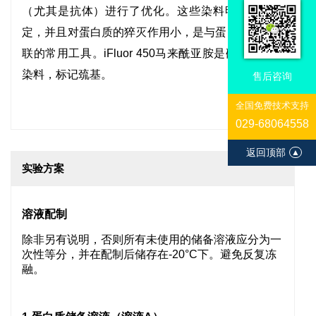
（尤其是抗体）进行了优化。这些染料明亮、光稳
定，并且对蛋白质的猝灭作用小，是与蛋白或抗体偶
联的常用工具。
iFluor 450马来酰亚胺是硫醇反应性
染料，标记巯基。
售后咨询
全国免费技术支持
029-68064558
返回顶部
▲
实验方案
溶液配制
除非另有说明，否则所有未使用的储备溶液应分为一
次性等分，并在配制后储存在-20°C下。避免反复冻
融。