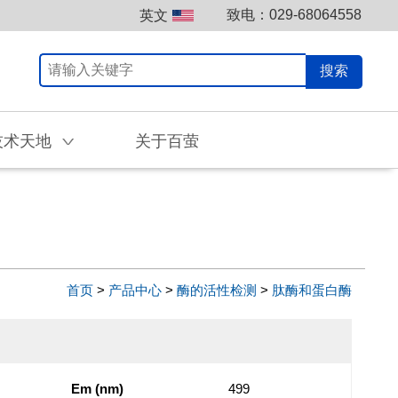
致电：029-68064558
英文
搜索
技术天地
关于百萤
V
首页
>
产品中心
>
酶的活性检测
>
肽酶和蛋白酶
Em (nm)
499