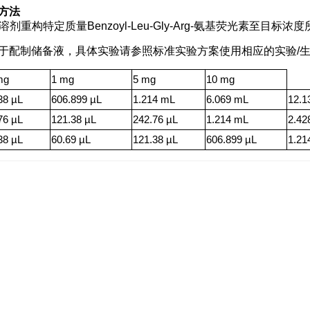
方法
O溶剂重构特定质量Benzoyl-Leu-Gly-Arg-氨基荧光素至目标
于配制储备液，具体实验请参照标准实验方案使用相应的实验/
mg
1 mg
5 mg
10 mg
38 µL
606.899 µL
1.214 mL
6.069 mL
12.1
76 µL
121.38 µL
242.76 µL
1.214 mL
2.42
38 µL
60.69 µL
121.38 µL
606.899 µL
1.21