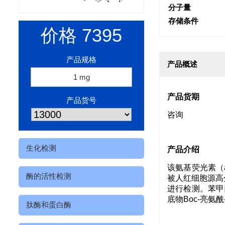
分子量
存储条件
价格
7395
产品规格
产品概述
1 mg
产品货期
产品货号
咨询
生化检测
产品介绍
该氨基荧光素（a
酶的活性检测
被人红细胞源高
进行检测。苯甲酰-
底物Boc-亮氨酰-
肽酶和蛋白酶