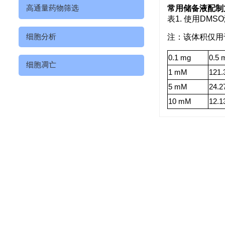
高通量药物筛选
常用储备液配制
表1. 使用DMS
细胞分析
注：该体积仅用
0.1 mg
0.5 
细胞凋亡
1 mM
121.
5 mM
24.2
10 mM
12.1