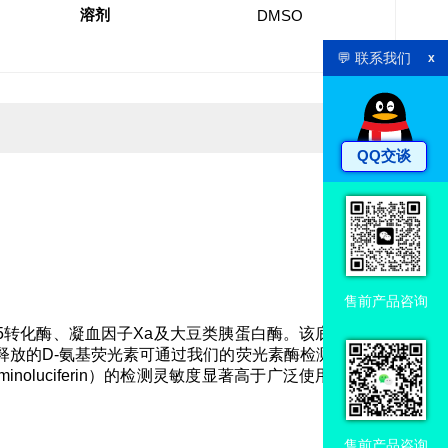
溶剂
DMSO
💬 联系我们
x
QQ交谈
售前产品咨询
3/C5转化酶、凝血因子Xa及大豆类胰蛋白酶。该底物亦可
解释放的D-氨基荧光素可通过我们的荧光素酶检测试剂盒
Aminoluciferin）的检测灵敏度显著高于广泛使用的荧光
售前产品咨询