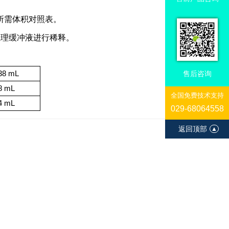
浓度所需体积对照表。
生理缓冲液进行稀释。
38 mL
售后咨询
8 mL
全国免费技术支持
4 mL
029-68064558
返回顶部
▲