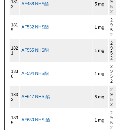
181
9
AF488 NHS酯
5 mg
2
5
2
2
181
9
AF532 NHS酯
1 mg
9
5
2
2
182
9
AF555 NHS酯
1 mg
1
5
2
2
183
9
AF594 NHS酯
1 mg
0
5
2
2
183
9
AF647 NHS 酯
5 mg
3
5
2
2
183
9
AF680 NHS 酯
1 mg
5
5
2