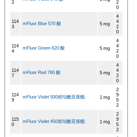
2
2
0
4
114
4
mFluor Blue 570 酸
5 mg
3
2
0
4
114
4
mFluor Green 620 酸
5 mg
4
2
0
4
114
4
mFluor Red 780 酸
5 mg
7
2
0
2
114
9
mFluor Violet 500琥珀酰亚胺酯
1 mg
9
5
2
2
115
9
mFluor Violet 450琥珀酰亚胺酯
1 mg
0
5
2