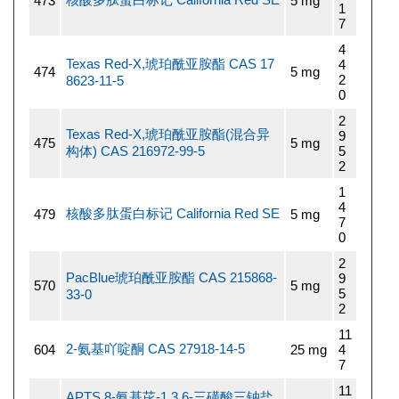
473
5 mg
1
7
4
Texas Red-X,琥珀酰亚胺酯 CAS 17
4
474
5 mg
2
8623-11-5
0
2
Texas Red-X,琥珀酰亚胺酯(混合异
9
475
5 mg
构体) CAS 216972-99-5
5
2
1
4
核酸多肽蛋白标记 California Red SE
479
5 mg
7
0
2
PacBlue琥珀酰亚胺酯 CAS 215868-
9
570
5 mg
5
33-0
2
11
2-氨基吖啶酮 CAS 27918-14-5
604
25 mg
4
7
11
APTS 8-氨基芘-1,3,6-三磺酸三钠盐