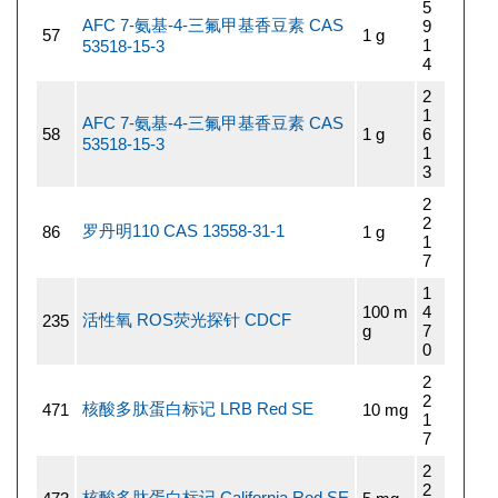
5
AFC 7-氨基-4-三氟甲基香豆素 CAS
9
57
1 g
1
53518-15-3
4
2
1
AFC 7-氨基-4-三氟甲基香豆素 CAS
58
1 g
6
53518-15-3
1
3
2
2
罗丹明110 CAS 13558-31-1
86
1 g
1
7
1
100 m
4
活性氧 ROS荧光探针 CDCF
235
g
7
0
2
2
核酸多肽蛋白标记 LRB Red SE
471
10 mg
1
7
2
2
核酸多肽蛋白标记 California Red SE