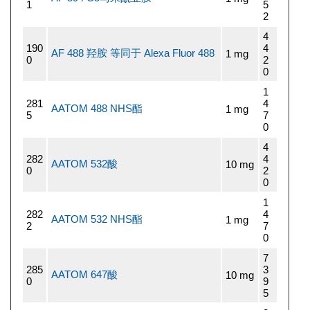
1
5
2
4
190
4
AF 488 羟胺 等同于 Alexa Fluor 488
1 mg
0
2
0
1
281
4
AATOM 488 NHS酯
1 mg
5
7
0
4
282
4
AATOM 532酸
10 mg
0
2
0
1
282
4
AATOM 532 NHS酯
1 mg
2
7
0
7
285
3
AATOM 647酸
10 mg
0
9
5