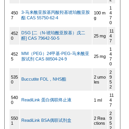
1
3-马来酰亚胺基丙酸羟基琥珀酰亚胺
450
100 m
4
7
酯 CAS 55750-62-4
g
7
0
11
DSG [二（N-琥珀酰亚胺基）戊二
452
25 mg
4
0
醛] CAS 79642-50-5
7
1
MM（PEG）24甲基-PEG-马来酰亚
452
4
25 mg
5
胺试剂 CAS 88504-24-9
7
0
2
535
2 umo
9
Buccutite FOL，NHS酯
0
les
5
2
11
540
ReadiLink 蛋白偶联终止液
1 ml
4
0
7
2
550
2 Rea
9
ReadiLink BSA偶联试剂盒
1
ctions
5
2