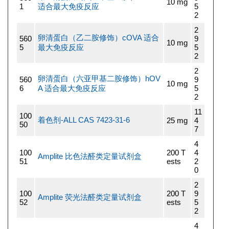
10 mg
1
适合最大免疫反应
5
2
2
卵清蛋白（乙二胺修饰）cOVA 适合
560
9
10 mg
5
最大免疫反应
5
2
2
卵清蛋白（六亚甲基二胺修饰）hOV
560
9
10 mg
6
A 适合最大免疫反应
5
2
11
100
着色剂-ALL CAS 7423-31-6
25 mg
4
50
7
4
100
200 T
4
Amplite 比色法醛类定量试剂盒
51
ests
2
0
2
100
200 T
9
Amplite 荧光法醛类定量试剂盒
52
ests
5
2
4