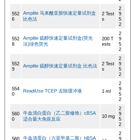
2
Amplite 马来酰亚胺快速定量试剂盒
552
2 Test
9
6
比色法
s
5
2
2
Amplite 硫醇快速定量试剂盒(荧光
552
200 T
9
8
法)绿色荧光
ests
5
2
2
552
2 Test
9
Amplite 硫醇快速定量试剂盒 比色法
9
s
5
2
2
554
9
ReadiUse TCEP 去除缓冲液
1 ml
0
5
2
2
牛血清白蛋白（乙二胺修饰）cBSA
560
9
10 mg
0
适合最大免疫反应
5
2
2
牛血清蛋白（六亚甲基二胺）hBSA
560
9