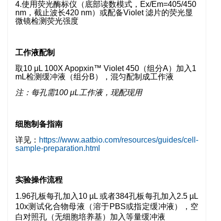
4.使用荧光酶标仪（底部读数模式，Ex/Em=405/450
nm，截止波长420 nm）或配备Violet 滤片的荧光显
微镜检测荧光强度
工作液配制
取10 μL 100X Apopxin™ Violet 450（组分A）加入1
mL检测缓冲液（组分B），混匀配制成工作液
注：每孔需100 μL工作液，现配现用
细胞制备指南
详见：
https://www.aatbio.com/resources/guides/cell-
sample-preparation.html
实验操作流程
1.96孔板每孔加入10 µL 或者384孔板每孔加入2.5 µL
10x测试化合物母液（溶于PBS或指定缓冲液），空
白对照孔（无细胞培养基）加入等量缓冲液