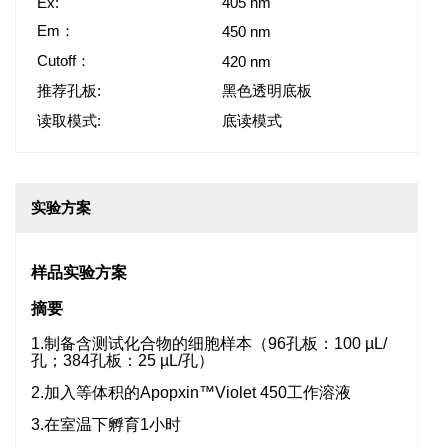
Ex:
405 nm
Em：
450 nm
Cutoff：
420 nm
推荐孔板:
黑色透明底板
读取模式:
底读模式
实验方案
样品实验方案
摘要
1.制备含测试化合物的细胞样本（96孔板：100 µL/
孔；384孔板：25 µL/孔）
2.加入等体积的Apopxin™Violet 450工作溶液
3.在室温下孵育1小时