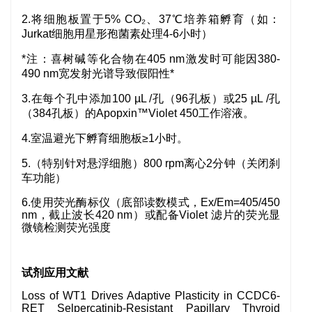
2.将细胞板置于5% CO₂、37℃培养箱孵育（如：
Jurkat细胞用星形孢菌素处理4-6小时）
*注：喜树碱等化合物在405 nm激发时可能因380-
490 nm宽发射光谱导致假阳性*
3.在每个孔中添加100 µL /孔（96孔板）或25 µL /孔
（384孔板）的Apopxin™Violet 450工作溶液。
4.室温避光下孵育细胞板≥1小时。
5.（特别针对悬浮细胞）800 rpm离心2分钟（关闭刹
车功能）
6.
使用荧光酶标仪（底部读数模式，Ex/Em=405/450
nm，截止波长420 nm）或配备Violet 滤片的荧光显
微镜检测荧光强度
试剂应用文献
Loss of WT1 Drives Adaptive Plasticity in CCDC6-
RET Selpercatinib-Resistant Papillary Thyroid