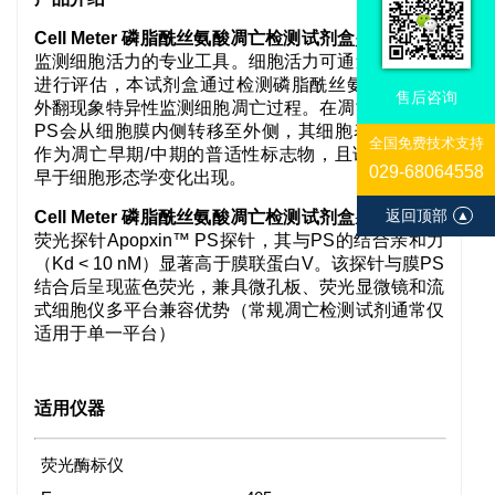
Cell Meter 磷脂酰丝氨酸凋亡检测试剂盒
是一套用于
监测细胞活力的专业工具。细胞活力可通过多种参数
进行评估，本试剂盒通过检测磷脂酰丝氨酸（PS）
售后咨询
外翻现象特异性监测细胞凋亡过程。在凋亡发生时，
PS会从细胞膜内侧转移至外侧，其细胞表面暴露可
全国免费技术支持
作为凋亡早期/中期的普适性标志物，且该检测信号
029-68064558
早于细胞形态学变化出现。
返回顶部
▲
Cell Meter 磷脂酰丝氨酸凋亡检测试剂盒
采用小分子
荧光探针Apopxin™ PS探针，其与PS的结合亲和力
（Kd < 10 nM）显著高于膜联蛋白V。该探针与膜PS
结合后呈现蓝色荧光，兼具微孔板、荧光显微镜和流
式细胞仪多平台兼容优势（常规凋亡检测试剂通常仅
适用于单一平台）
适用仪器
荧光酶标仪