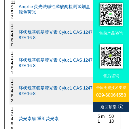
11
500
Amplite 荧光法碱性磷酸酶检测试剂盒
9
29
Test
5
绿色荧光
52
s
3
1
2
环状烷基氨基荧光素 Cyluc1 CAS 1247
5 m
14
售前产品咨询
4
g
70
879-16-8
8
0
1
2
环状烷基氨基荧光素 Cyluc1 CAS 1247
25
29
4
mg
52
879-16-8
8
1
售后咨询
1
2
环状烷基氨基荧光素 Cyluc1 CAS 1247
全国免费技术支持
5 m
73
4
g
95
879-16-8
029-68064558
8
2
返回顶部
▲
1
2
5 m
50
荧光素酶 重组荧光素
4
L
18
9
9