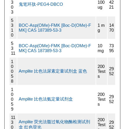
3
100
42
鬼笔环肽-PEG4-DBCO
0
ug
21
3
5
3
BOC-Asp(OMe)-FMK [Boc-D(OMe)-F
1 m
14
1
MK] CAS 187389-53-3
g
70
0
5
BOC-Asp(OMe)-FMK [Boc-D(OMe)-F
10
73
3
MK] CAS 187389-53-3
mg
95
11
1
0
200
29
Amplite 比色法尿素定量试剂盒 蓝色
0
Test
52
5
s
8
1
0
200
29
Amplite 比色法氨定量试剂盒
0
Test
52
5
s
9
11
200
Amplite 荧光法髓过氧化物酶检测试剂
3
29
Test
0
盒 红色荧光
52