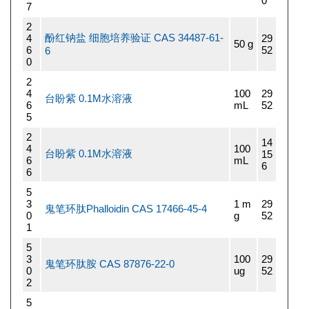
0
7
2
酚红钠盐 细胞培养验证 CAS 34487-61-
4
29
50 g
6
52
6
0
2
4
100
29
台盼紫 0.1M水溶液
6
mL
52
5
2
14
4
100
台盼紫 0.1M水溶液
15
6
mL
6
6
5
3
1 m
29
鬼笔环肽Phalloidin CAS 17466-45-4
0
g
52
1
5
3
100
29
鬼笔环肽胺 CAS 87876-22-0
0
ug
52
2
5