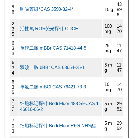
43
9
吲哚菁绿*CAS 3599-32-4*
10 g
89
6
6
2
100
14
活性氧 ROS荧光探针 CDCF
3
mg
70
5
6
25
11
单溴二胺 mBBr CAS 71418-44-5
3
mg
47
3
6
5 m
11
双溴二胺 bBBr CAS 68654-25-1
3
g
47
4
6
10
14
单氯二胺 mBCl CAS 76421-73-3
3
mg
70
5
7
细胞标记探针 Bodi Fluor 488 SECAS 1
5 m
29
0
g
52
46616-66-2
1
7
5 m
29
细胞标记探针 Bodi Fluor R6G NHS酯
0
g
52
3