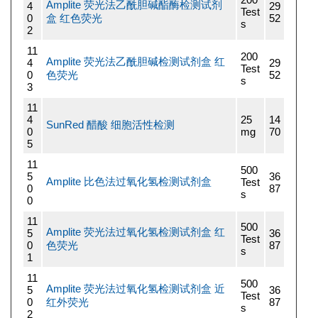
Amplite 荧光法乙酰胆碱酯酶检测试剂
4
29
Test
0
盒 红色荧光
52
s
2
11
200
Amplite 荧光法乙酰胆碱检测试剂盒 红
4
29
Test
0
色荧光
52
s
3
11
4
25
14
SunRed 醋酸 细胞活性检测
0
mg
70
5
11
500
5
36
Amplite 比色法过氧化氢检测试剂盒
Test
0
87
s
0
11
500
Amplite 荧光法过氧化氢检测试剂盒 红
5
36
Test
0
色荧光
87
s
1
11
500
Amplite 荧光法过氧化氢检测试剂盒 近
5
36
Test
0
红外荧光
87
s
2