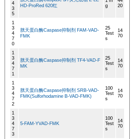
1 m
44
4
HD-ProRed 620红
g
20
3
5
1
3
25
胱天蛋白酶Caspase抑制剂 FAM-VAD-
14
4
Test
70
FMK
7
s
0
1
3
25
胱天蛋白酶Caspase抑制剂 TF4-VAD-F
14
4
Test
70
MK
7
s
1
1
3
100
胱天蛋白酶Caspase抑制剂 SRB-VAD-
14
4
Test
70
FMK(Sulforhodamine B-VAD-FMK)
7
s
2
1
3
100
14
4
5-FAM-YVAD-FMK
Test
70
7
s
3