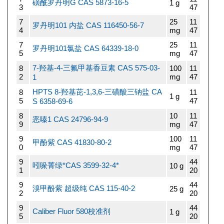
磺酰罗丹明G CAS 5873-16-5
1 g
3
47
7
25
11
罗丹明101 内盐 CAS 116450-56-7
4
mg
47
7
25
11
罗丹明101氯盐 CAS 64339-18-0
5
mg
47
7-羟基-4-三氟甲基香豆素 CAS 575-03-
8
100
11
2
mg
47
1
HPTS 8-羟基芘-1,3,6-三磺酸三钠盐 CA
8
11
1 g
5
47
S 6358-69-6
8
10
11
恶嗪1 CAS 24796-94-9
9
mg
47
9
100
11
甲酚紫 CAS 41830-80-2
0
mg
47
9
44
吲哚菁绿*CAS 3599-32-4*
10 g
1
20
9
44
溴甲酚紫 超级纯 CAS 115-40-2
25 g
2
20
9
44
Caliber Fluor 580校准剂
1 g
5
20