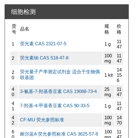
细胞检测
货
规
价
品名
号
格
格
11
荧光素 CAS 2321-07-5
1
1 g
47
100
11
荧光素钠 CAS 518-47-8
2
mg
47
14
荧光量子产率测定试剂盒 适合于生物偶
2
1 kit
15
0
联基团
6
4
25
11
3-氰基-7-羟基香豆素 CAS 19088-73-4
0
mg
47
4
11
7-羟基-4-甲基香豆素 CAS 90-33-5
1 g
1
47
4
100
14
CF-MU 荧光参照标准
2
mg
70
6
100
11
耐尔蓝A 荧光参照标准 CAS 3625-57-8
0
mg
47