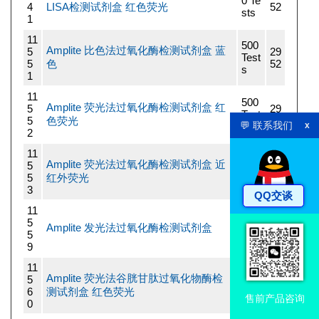
0 Te
4
LISA检测试剂盒 红色荧光
52
sts
1
11
500
Amplite 比色法过氧化酶检测试剂盒 蓝
5
29
Test
5
色
52
s
1
11
500
Amplite 荧光法过氧化酶检测试剂盒 红
5
29
Test
5
色荧光
52
💬 联系我们
s
x
2
11
500
Amplite 荧光法过氧化酶检测试剂盒 近
5
44
Test
5
红外荧光
20
s
3
QQ交谈
11
500
5
29
Amplite 发光法过氧化酶检测试剂盒
Test
5
52
s
9
11
200
Amplite 荧光法谷胱甘肽过氧化物酶检
5
44
Test
6
测试剂盒 红色荧光
20
s
售前产品咨询
0