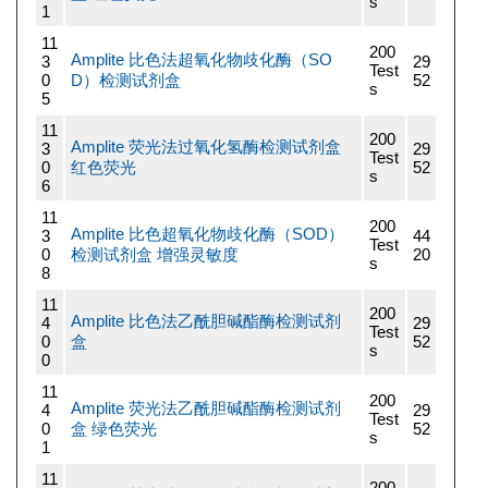
s
1
11
200
Amplite 比色法超氧化物歧化酶（SO
3
29
Test
0
D）检测试剂盒
52
s
5
11
200
Amplite 荧光法过氧化氢酶检测试剂盒
3
29
Test
0
红色荧光
52
s
6
11
200
Amplite 比色超氧化物歧化酶（SOD）
3
44
Test
0
检测试剂盒 增强灵敏度
20
s
8
11
200
Amplite 比色法乙酰胆碱酯酶检测试剂
4
29
Test
0
盒
52
s
0
11
200
Amplite 荧光法乙酰胆碱酯酶检测试剂
4
29
Test
0
盒 绿色荧光
52
s
1
11
200