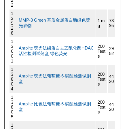
2
2
1
3
MMP-3 Green 基质金属蛋白酶绿色荧
1 m
73
5
光底物
g
95
2
8
1
3
200
Amplite 荧光法组蛋白去乙酰化酶HDAC
29
6
Test
活性检测试剂盒 绿色荧光
52
0
s
1
1
3
200
Amplite 荧光法葡萄糖-6-磷酸检测试剂
44
8
Test
盒
20
0
s
4
1
3
200
Amplite 比色法葡萄糖-6-磷酸检测试剂
44
8
Test
盒
20
0
s
5
1