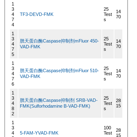
1
3
25
14
4
TF3-DEVD-FMK
Test
70
7
s
4
1
3
25
胱天蛋白酶Caspase抑制剂mFluor 450-
14
4
Test
70
VAD-FMK
7
s
5
1
3
25
胱天蛋白酶Caspase抑制剂mFluor 510-
14
4
Test
70
VAD-FMK
7
s
6
1
3
25
胱天蛋白酶Caspase抑制剂 SRB-VAD-
28
4
Test
15
FMK(Sulforhodamine B-VAD-FMK)
8
s
2
1
3
100
28
4
5-FAM-YVAD-FMK
Test
15