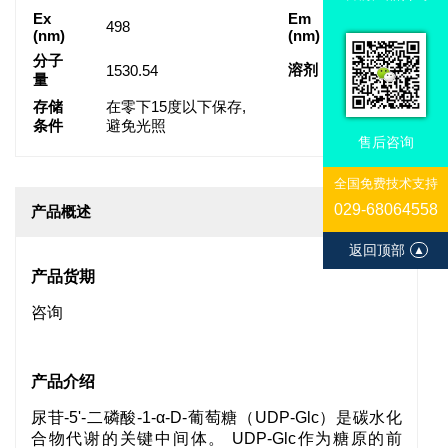
Ex
Em
498
517
(nm)
(nm)
分子
溶剂
1530.54
Water
量
存储
在零下15度以下保存,
条件
避免光照
售后咨询
全国免费技术支持
029-68064558
产品概述
返回顶部
▲
产品货期
咨询
产品介绍
尿苷-5'-二磷酸-1-α-D-葡萄糖（UDP-Glc）是碳水化
合物代谢的关键中间体。 UDP-Glc作为糖原的前