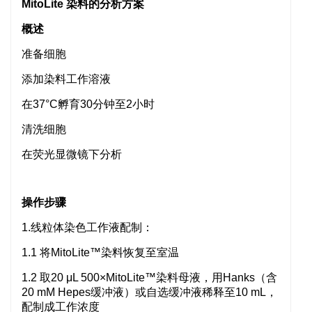
MitoLite 染料的分析方案
概述
准备细胞
添加染料工作溶液
在37°C孵育30分钟至2小时
清洗细胞
在荧光显微镜下分析
操作步骤
1.线粒体染色工作液配制：
1.1 将MitoLite™染料恢复至室温
1.2 取20 μL 500×MitoLite™染料母液，用Hanks（含
20 mM Hepes缓冲液）或自选缓冲液稀释至10 mL，
配制成工作浓度