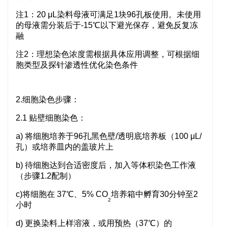
注1：20 μL染料母液可满足1块96孔板使用。未使用
的母液需分装后于-15℃以下避光保存，避免反复冻
融
注2：理想染色浓度需根据具体应用调整，可根据细
胞类型及探针渗透性优化染色条件
2.细胞染色步骤：
2.1 贴壁细胞染色：
a) 将细胞培养于96孔黑色壁/透明底培养板（100 μL/
孔）或培养皿内的盖玻片上
b) 待细胞达到合适密度后，加入等体积染色工作液
（步骤1.2配制）
c)将细胞在 37℃、5% CO
培养箱中孵育30分钟至2
2
小时
d) 更换染料上样溶液，或用预热（37℃）的