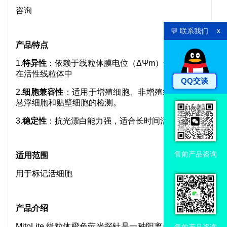
咨询
💬 联系我们
x
产品
特点
1.
特异性
：依赖于线粒体膜电位（ΔΨm）选择性积聚
在活性线粒体中
QQ交谈
2.
细胞兼容性
：适用于增殖细胞、非增殖细胞，兼容
悬浮细胞和贴壁细胞的检测。
3.
稳定性
：抗光漂白能力强，适合长时间活细胞成像
售前产品咨询
适用范围
用于标记活细胞
产品介绍
MitoLite 线粒体橙色荧光探针是一种阳离子染料，能
售前产品咨询