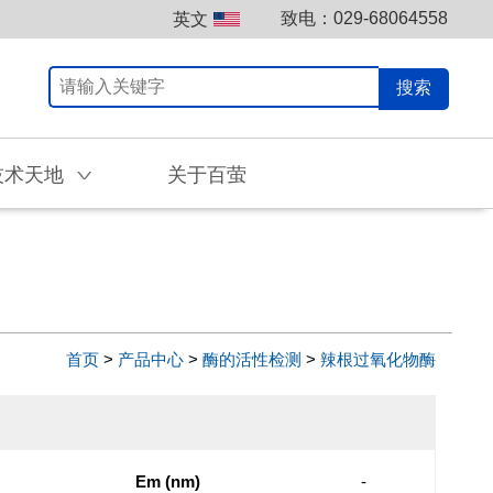
致电：029-68064558
英文
搜索
技术天地
关于百萤
V
首页
>
产品中心
>
酶的活性检测
>
辣根过氧化物酶
Em (nm)
-