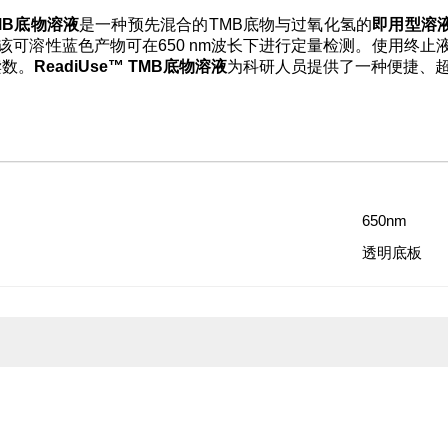
TMB底物溶液
是一种预先混合的TMB底物与过氧化氢的
即用型溶
该可溶性蓝色产物可在650 nm波长下进行定量检测。使用终止
读数。
ReadiUse™ TMB底物溶液
为科研人员提供了一种便捷、
650nm
透明底板