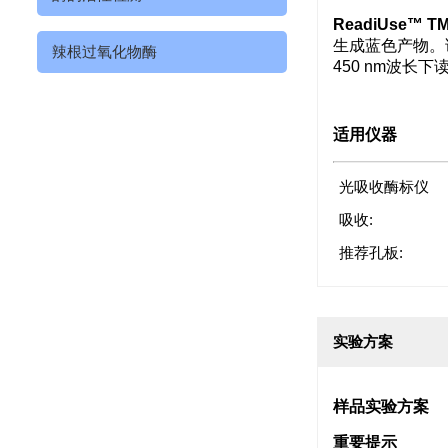
ReadiUse™ 
生成蓝色产物。
辣根过氧化物酶
450 nm波长下
适用仪器
光吸收酶标仪
吸收:
推荐孔板:
实验方案
样品实验方案
重要提示