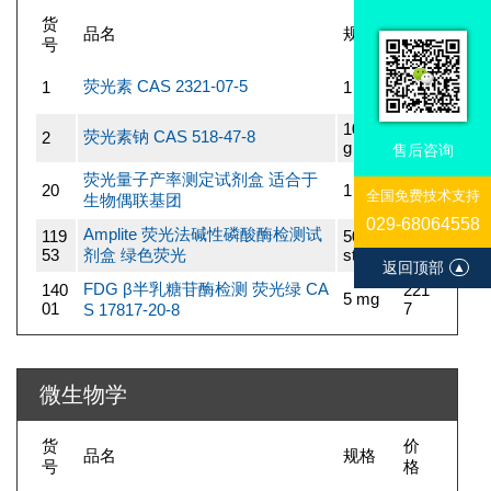
货
价
品名
规格
号
格
114
荧光素 CAS 2321-07-5
1
1 g
7
100 m
114
荧光素钠 CAS 518-47-8
2
g
7
售后咨询
荧光量子产率测定试剂盒 适合于
141
20
1 kit
全国免费技术支持
生物偶联基团
56
029-68064558
Amplite 荧光法碱性磷酸酶检测试
119
500 Te
295
53
剂盒 绿色荧光
sts
2
返回顶部
▲
FDG β半乳糖苷酶检测 荧光绿 CA
140
221
5 mg
01
7
S 17817-20-8
微生物学
货
价
品名
规格
号
格