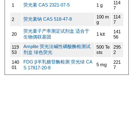
114
荧光素 CAS 2321-07-5
1
1 g
7
100 m
114
荧光素钠 CAS 518-47-8
2
g
7
荧光量子产率测定试剂盒 适合于
141
20
1 kit
生物偶联基团
56
Amplite 荧光法碱性磷酸酶检测试
119
500 Te
295
53
剂盒 绿色荧光
sts
2
FDG β半乳糖苷酶检测 荧光绿 CA
140
221
5 mg
01
7
S 17817-20-8