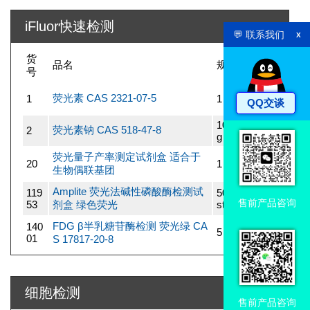
iFluor快速检测
💬 联系我们
x
货
价
品名
规格
号
格
114
荧光素 CAS 2321-07-5
1
1 g
QQ交谈
7
100 m
114
荧光素钠 CAS 518-47-8
2
g
7
荧光量子产率测定试剂盒 适合于
141
20
1 kit
生物偶联基团
56
Amplite 荧光法碱性磷酸酶检测试
119
500 Te
295
售前产品咨询
53
剂盒 绿色荧光
sts
2
FDG β半乳糖苷酶检测 荧光绿 CA
140
221
5 mg
01
7
S 17817-20-8
细胞检测
售前产品咨询