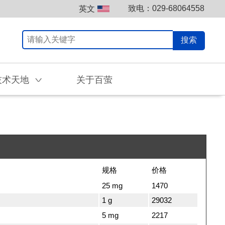
致电：029-68064558
英文
搜索
技术天地
关于百萤
V
规格
价格
25 mg
1470
1 g
29032
5 mg
2217