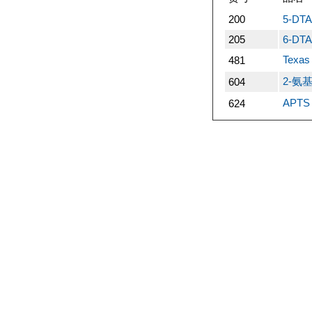
200
5-DTA
205
6-DTA
Texa
481
2-氨基
604
APTS
624