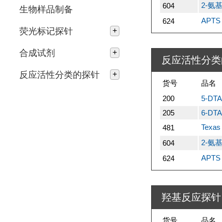
2-氨基
604
生物样品制备
APTS
624
荧光标记探针
+
合成试剂
+
反应活性分类
反应活性分类的探针
+
货号
品名
200
5-DTA
205
6-DTA
Texa
481
2-氨基
604
APTS
624
羟基反应探针
货号
品名