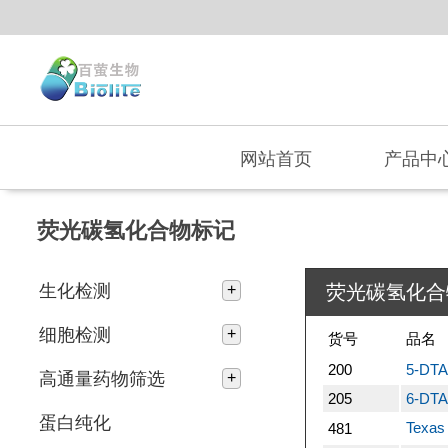
网站首页
产品中
荧光碳氢化合物标记
生化检测
荧光碳氢化合
+
细胞检测
+
货号
品名
200
5-DTA
高通量药物筛选
+
205
6-DTA
蛋白纯化
Texa
481