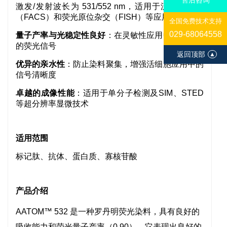
激发/发射波长为 531/552 nm，适用于流式细胞术
（FACS）和荧光原位杂交（FISH）等应用。
全国免费技术支持
029-68064558
量子产率与光稳定性良好
：在灵敏性应用中提供稳定
的荧光信号
返回顶部
▲
优异的亲水性
：防止染料聚集，增强活细胞应用中的
信号清晰度
卓越的成像性能
：适用于单分子检测及SIM、STED
等超分辨率显微技术
适用范围
标记肽、抗体、蛋白质、寡核苷酸
产品介绍
AATOM™ 532 是一种罗丹明荧光染料，具有良好的
吸收能力和荧光量子产率（0.90）。它表现出良好的