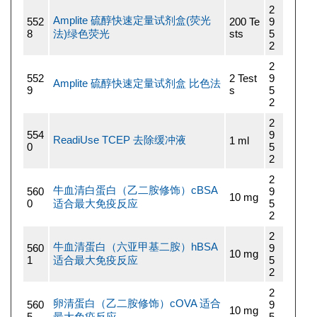
2
Amplite 硫醇快速定量试剂盒(荧光
552
200 Te
9
8
法)绿色荧光
sts
5
2
2
552
2 Test
9
Amplite 硫醇快速定量试剂盒 比色法
9
s
5
2
2
554
9
ReadiUse TCEP 去除缓冲液
1 ml
0
5
2
2
牛血清白蛋白（乙二胺修饰）cBSA
560
9
10 mg
0
适合最大免疫反应
5
2
2
牛血清蛋白（六亚甲基二胺）hBSA
560
9
10 mg
1
适合最大免疫反应
5
2
2
卵清蛋白（乙二胺修饰）cOVA 适合
560
9
10 mg
5
最大免疫反应
5