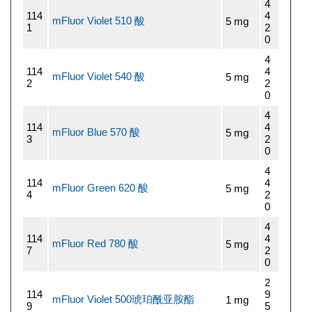
4
114
4
mFluor Violet 510 酸
5 mg
1
2
0
4
114
4
mFluor Violet 540 酸
5 mg
2
2
0
4
114
4
mFluor Blue 570 酸
5 mg
3
2
0
4
114
4
mFluor Green 620 酸
5 mg
4
2
0
4
114
4
mFluor Red 780 酸
5 mg
7
2
0
2
114
9
mFluor Violet 500琥珀酰亚胺酯
1 mg
9
5