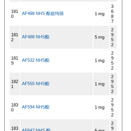
3
181
6
AF488 NHS 酯超纯级
1 mg
0
8
7
2
181
9
AF488 NHS酯
5 mg
2
5
2
2
181
9
AF532 NHS酯
1 mg
9
5
2
2
182
9
AF555 NHS酯
1 mg
1
5
2
2
183
9
AF594 NHS酯
1 mg
0
5
2
2
183
9
AF647 NHS 酯
5 mg