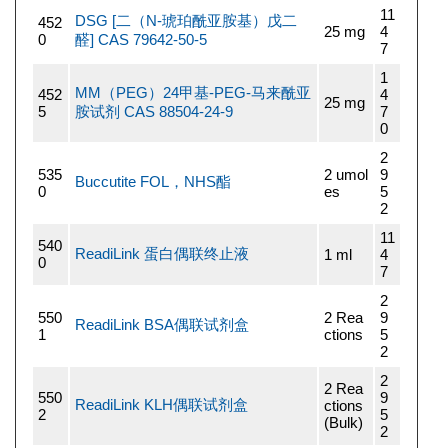
11
DSG [二（N-琥珀酰亚胺基）戊二
452
25 mg
4
0
醛] CAS 79642-50-5
7
1
MM（PEG）24甲基-PEG-马来酰亚
452
4
25 mg
5
胺试剂 CAS 88504-24-9
7
0
2
535
2 umol
9
Buccutite FOL，NHS酯
0
es
5
2
11
540
ReadiLink 蛋白偶联终止液
1 ml
4
0
7
2
550
2 Rea
9
ReadiLink BSA偶联试剂盒
1
ctions
5
2
2
2 Rea
550
9
ReadiLink KLH偶联试剂盒
ctions
2
5
(Bulk)
2