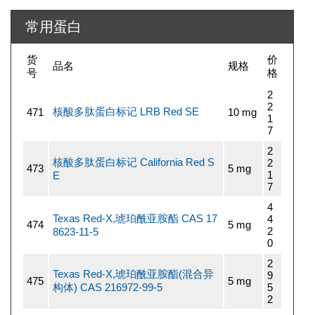
常用蛋白
货
价
品名
规格
号
格
2
2
核酸多肽蛋白标记 LRB Red SE
471
10 mg
1
7
2
核酸多肽蛋白标记 California Red S
2
473
5 mg
1
E
7
4
Texas Red-X,琥珀酰亚胺酯 CAS 17
4
474
5 mg
2
8623-11-5
0
2
Texas Red-X,琥珀酰亚胺酯(混合异
9
475
5 mg
构体) CAS 216972-99-5
5
2