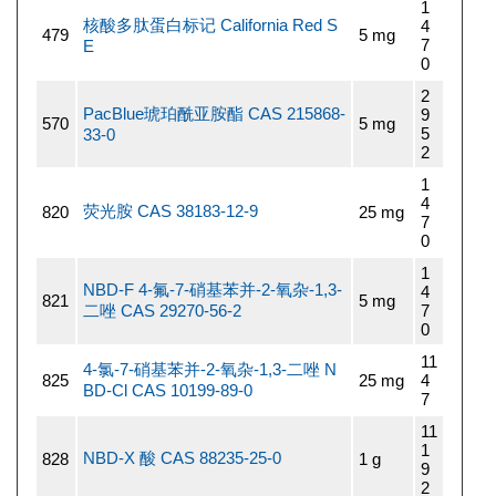
1
核酸多肽蛋白标记 California Red S
4
479
5 mg
7
E
0
2
PacBlue琥珀酰亚胺酯 CAS 215868-
9
570
5 mg
5
33-0
2
1
4
荧光胺 CAS 38183-12-9
820
25 mg
7
0
1
NBD-F 4-氟-7-硝基苯并-2-氧杂-1,3-
4
821
5 mg
二唑 CAS 29270-56-2
7
0
11
4-氯-7-硝基苯并-2-氧杂-1,3-二唑 N
825
25 mg
4
BD-Cl CAS 10199-89-0
7
11
1
NBD-X 酸 CAS 88235-25-0
828
1 g
9
2