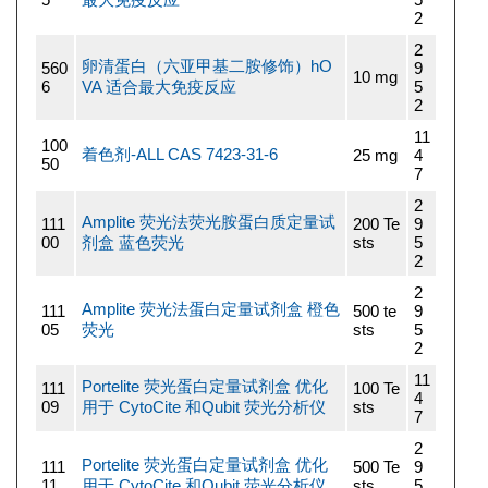
2
2
卵清蛋白（六亚甲基二胺修饰）hO
560
9
10 mg
6
VA 适合最大免疫反应
5
2
11
100
着色剂-ALL CAS 7423-31-6
25 mg
4
50
7
2
Amplite 荧光法荧光胺蛋白质定量试
111
200 Te
9
00
剂盒 蓝色荧光
sts
5
2
2
Amplite 荧光法蛋白定量试剂盒 橙色
111
500 te
9
05
荧光
sts
5
2
11
Portelite 荧光蛋白定量试剂盒 优化
111
100 Te
4
09
用于 CytoCite 和Qubit 荧光分析仪
sts
7
2
Portelite 荧光蛋白定量试剂盒 优化
111
500 Te
9
11
用于 CytoCite 和Qubit 荧光分析仪
sts
5