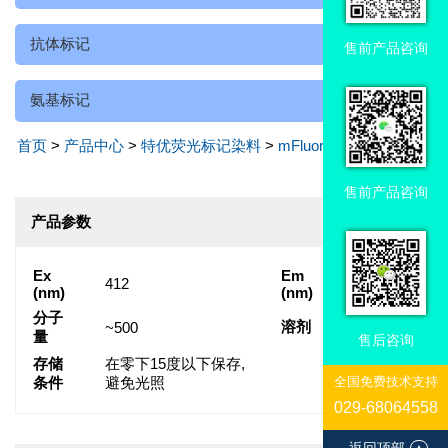
抗体标记
售前产品咨询
氨基标记
首页
>
产品中心
>
特优荧光标记染料
>
mFluor™ 染料和试剂
盒
售前产品咨询
产品参数
Ex
Em
412
505
(nm)
(nm)
分子
溶剂
~500
DMSO
量
售后咨询
存储
在零下15度以下保存,
全国免费技术支持
条件
避免光照
029-68064558
返回顶部
▲