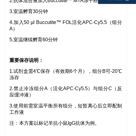
2.抗体混合液加入Buccutite™ MTA冻干粉（组分B）
3.室温孵育30分钟
4.加入50 µl Buccutite™ FOL活化APC-Cy5.5（组分
A）
5.室温继续孵育60分钟
重要保存说明：
1.试剂盒需4℃保存（有效期6个月），组分B可-20℃
冻存
2.禁止冷冻组分A（活化APC-Cy5.5）与组分C（反
应缓冲液）
3.使用前需室温平衡所有组分，短暂离心后立即配制
工作液
注：本方案以标记羊抗小鼠IgG抗体为例。