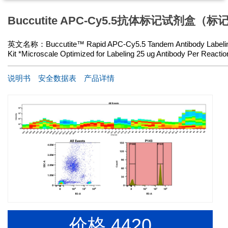
Buccutite APC-Cy5.5抗体标记试剂盒（标
英文名称：
Buccutite™ Rapid APC-Cy5.5 Tandem Antibody Labeli
Kit *Microscale Optimized for Labeling 25 ug Antibody Per Reactio
说明书
安全数据表
产品详情
价格
4420