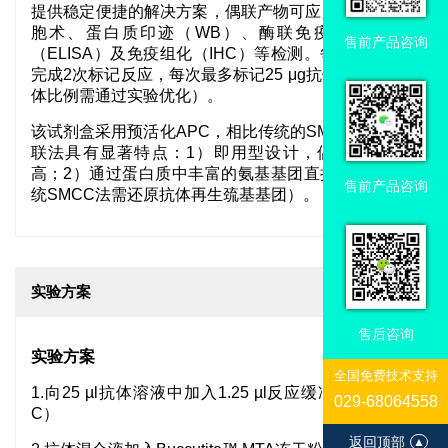
提供稳定便捷的解决方案，偶联产物可应用于流式细
胞术、蛋白质印迹（WB）、酶联免疫吸附试验
售前产品咨询
（ELISA）及免疫组化（IHC）等检测。每盒试剂可
完成2次标记反应，每次最多标记25 μg抗体（具体抗
体比例需通过实验优化）。
该试剂盒采用预活化APC，相比传统的SMCC化学偶
联法具有显著特点：1）即用型设计，偶联产率更
高；2）通过蛋白质中丰富的氨基基团直接偶联（传
售前产品咨询
统SMCC法需还原抗体再生巯基基团）。
实验方案
售后咨询
实验方案
全国免费技术支持
1.向25 µl抗体溶液中加入1.25 µl反应缓冲液（组分
029-68064558
C）
返回顶部
▲