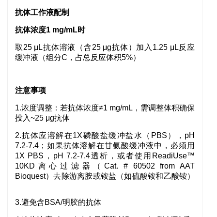
抗体工作液配制
抗体浓度1 mg/mL时
取25 μL抗体溶液（含25 μg抗体）
加入1.25 μL反应
缓冲液（组分C，占总反应体积5%）
注意事项
1.浓度调整：若抗体浓度≠1 mg/mL，需调整体积确保
投入~25 μg抗体
2.抗体应溶解在1X磷酸盐缓冲盐水（PBS），pH
7.2-7.4；如果抗体溶解在甘氨酸缓冲液中，必须用
1X PBS，pH 7.2-7.4透析，或者使用ReadiUse™
10KD离心过滤器（Cat. # 60502 from AAT
Bioquest）去除游离胺或铵盐（如硫酸铵和乙酸铵）
3.避免含BSA/明胶的抗体