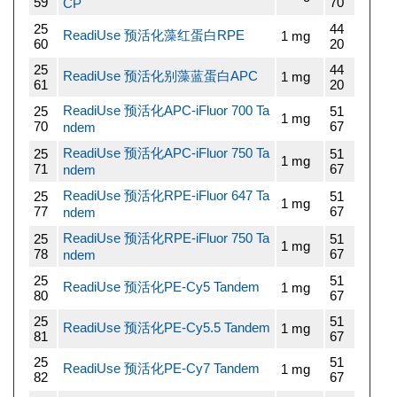
59
70
CP
25
44
ReadiUse 预活化藻红蛋白RPE
1 mg
60
20
25
44
ReadiUse 预活化别藻蓝蛋白APC
1 mg
61
20
ReadiUse 预活化APC-iFluor 700 Ta
25
51
1 mg
70
67
ndem
ReadiUse 预活化APC-iFluor 750 Ta
25
51
1 mg
71
67
ndem
ReadiUse 预活化RPE-iFluor 647 Ta
25
51
1 mg
77
67
ndem
ReadiUse 预活化RPE-iFluor 750 Ta
25
51
1 mg
78
67
ndem
25
51
ReadiUse 预活化PE-Cy5 Tandem
1 mg
80
67
25
51
ReadiUse 预活化PE-Cy5.5 Tandem
1 mg
81
67
25
51
ReadiUse 预活化PE-Cy7 Tandem
1 mg
82
67