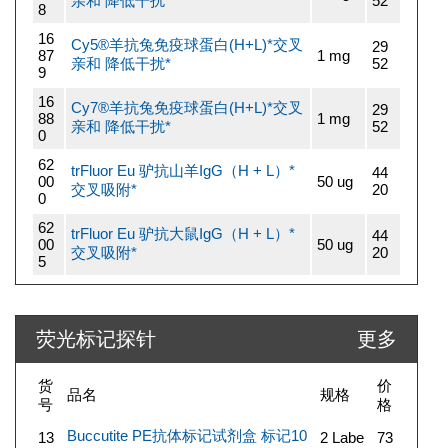
亲和 降低干扰*
52
8
16
Cy5®羊抗兔免疫球蛋白(H+L)*交叉
29
87
1 mg
亲和 降低干扰*
52
9
16
Cy7®羊抗兔免疫球蛋白(H+L)*交叉
29
88
1 mg
亲和 降低干扰*
52
0
62
trFluor Eu 驴抗山羊IgG（H + L）*
44
00
50 ug
交叉吸附*
20
0
62
trFluor Eu 驴抗大鼠IgG（H + L）*
44
00
50 ug
交叉吸附*
20
5
荧光标记探针
更多
货
价
品名
规格
号
格
Buccutite PE抗体标记试剂盒 标记10
13
2 Labe
73