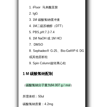
1. iFluor 马来酰亚胺
2. IgG
3. 1M 碳酸氢钠缓冲液
4. 1M二硫苏糖醇（DTT）
5. PBS,pH:7.2-7.4
6. 1M NaOH 或 1M HCl
7. DMSO
8. Sephadex® G-25、Bio-Gel®P-6 DG
或其他层析柱
9. Spin Column旋转离心柱
1 M 碳酸氢钠配制
（
碳酸氢钠分子量为84.007 g / mol
）
所需体积：50ul
碳酸氢钠质量：4.2mg