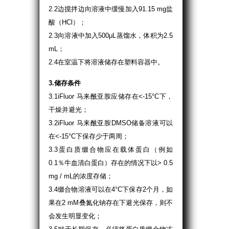
2.2边搅拌边向溶液中缓慢加入91.15 mg盐
酸（HCl）；
2.3向溶液中加入500μL蒸馏水，体积为2.5
mL；
2.4在室温下将溶液储存在塑料容器中。
3.储存条件
3.1iFluor 马来酰亚胺应储存在<-15°C下，
干燥并避光；
3.2iFluor 马来酰亚胺DMSO储备溶液可以
在<-15°C下保存少于两周；
3.3蛋白质缀合物应在载体蛋白（例如
0.1％牛血清白蛋白）存在的情况下以> 0.5
mg / mL的浓度存储；
3.4缀合物溶液可以在4°C下保存2个月，如
果在2 mM叠氮化钠存在下避光保存，则不
会发生明显变化；