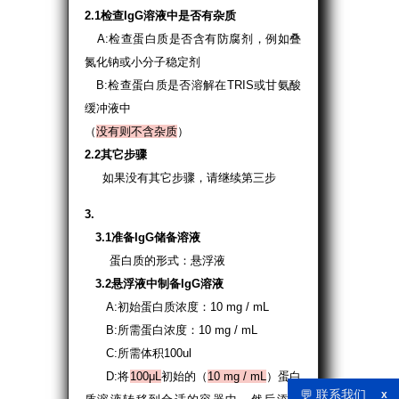
2.1检查IgG溶液中是否有杂质
A:检查蛋白质是否含有防腐剂，例如叠
氮化钠或小分子稳定剂
B:检查蛋白质是否溶解在TRIS或甘氨酸
缓冲液中
（
没有则不含杂质
）
2.2其它步骤
如果没有其它步骤，请继续第三步
3.
3.1准备IgG储备溶液
蛋白质的形式：悬浮液
3.2悬浮液中制备IgG溶液
A:初始蛋白质浓度：10 mg / mL
B:所需蛋白浓度：10 mg / mL
C:所需体积100ul
D:将
100μL
初始的（
10 mg / mL
）蛋白
💬 联系我们
x