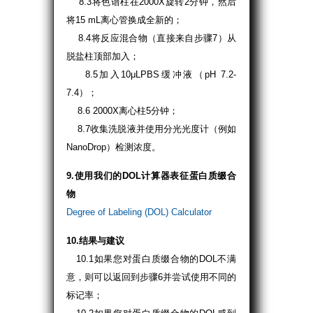
8.3将色谱柱在2000X旋转2分钟，然后
将15 mL离心管换成全新的；
8.4将反应混合物（直接来自步骤7）从
脱盐柱顶部加入；
8.5加入10μLPBS缓冲液（pH 7.2-
7.4）；
8.6 2000X离心柱5分钟；
8.7收集洗脱液并使用分光光度计（例如
NanoDrop）检测浓度。
9.使用我们的DOL计算器表征蛋白质缀合
物
Degree of Labeling (DOL) Calculator
10.结果与建议
10.1如果您对蛋白质缀合物的DOL不满
意，则可以返回到步骤6并尝试使用不同的
标记率；