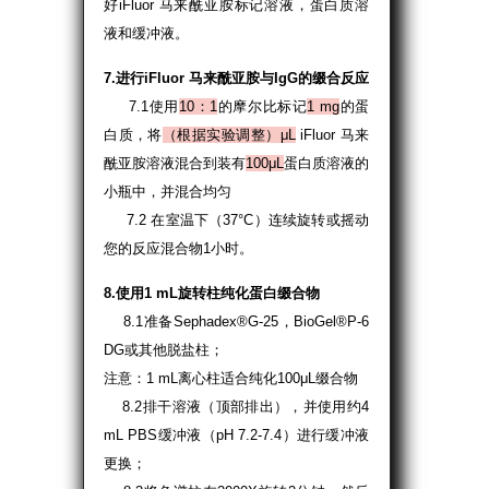
好iFluor 马来酰亚胺标记溶液，蛋白质溶
液和缓冲液。
7.进行iFluor 马来酰亚胺与IgG的缀合反应
7.1使用
10：1
的摩尔比标记
1 mg
的蛋
白质，将
（根据实验调整）
μL
iFluor 马来
酰亚胺溶液混合到装有
100μL
蛋白质溶液的
小瓶中，并混合均匀
7.2 在室温下（37°C）连续旋转或摇动
您的反应混合物1小时。
8.使用1 mL旋转柱纯化蛋白缀合物
8.1准备Sephadex®G-25，BioGel®P-6
DG或其他脱盐柱；
注意：1 mL离心柱适合纯化100μL缀合物
8.2排干溶液（顶部排出），并使用约4
mL PBS缓冲液（pH 7.2-7.4）进行缓冲液
更换；