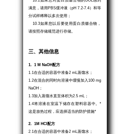
10.2如果您对蛋白质缀合物的DOL感到
满意，请用PBS缓冲液（pH 7.2-7.4）和等
分试样稀释以多次使用；
10.3如果您以后要使用蛋白质缀合物，
请按照存储规范进行存储。
三、其他信息
1. 1 M NaOH配方
1.1在合适的容器中准备2 mL蒸馏水；
1.2在混合的同时向溶液中缓慢加入100 mg
NaOH；
1.3加入蒸馏水直至体积为2.5 mL；
1.4将溶液在室温下储存在塑料容器中。*
这是放热过程，应选择适当的防护措施*
2. 1M HCl配方
2.1在合适的容器中准备2 mL蒸馏水；