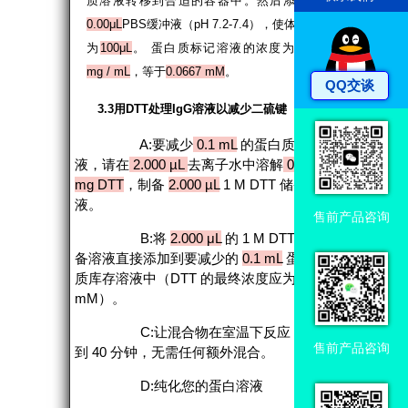
质溶液转移到合适的容器中。然后添加
0.00μL
PBS缓冲液（pH 7.2-7.4），使体积
为
100μL
。 蛋白质标记溶液的浓度为
10
mg / mL
，等于
0.0667 mM
。
QQ交谈
3.3用DTT处理IgG溶液以减少二硫键
A:要减少
0.1 mL
的蛋白质溶
液，请在
2.000 µL
去离子水中溶解
0.308
mg DTT
，制备
2.000 µL
1 M DTT 储备溶
液。
售前产品咨询
B:将
2.000 μL
的 1 M DTT 储
备溶液直接添加到要减少的
0.1 mL
蛋白
质库存溶液中（DTT 的最终浓度应为 20
mM）。
C:让混合物在室温下反应 30
售前产品咨询
到 40 分钟，无需任何额外混合。
D:纯化您的蛋白溶液