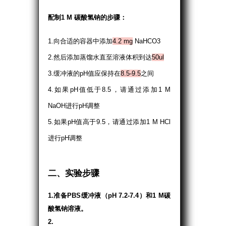
配制1 M 碳酸氢钠的步骤：
1.向合适的容器中添加
4.2 mg
NaHCO3
2.然后添加蒸馏水直至溶液体积到达
50ul
3.缓冲液的pH值应保持在
8.5-9.5
之间
4.如果pH值低于8.5，请通过添加1 M
NaOH进行pH调整
5.如果pH值高于9.5，请通过添加1 M HCl
进行pH调整
二、实验步骤
1.准备PBS缓冲液（pH 7.2-7.4）和1 M碳
酸氢钠溶液。
2.