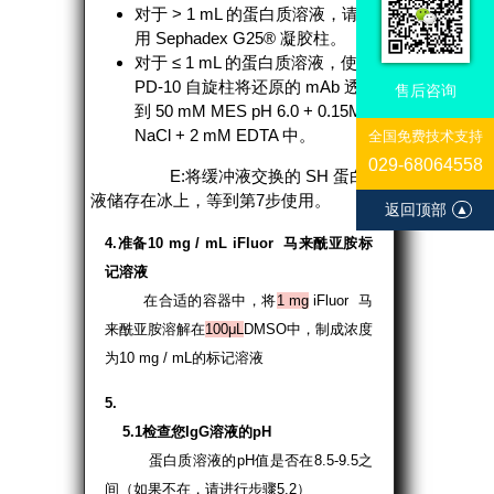
对于 > 1 mL 的蛋白质溶液，请使
用 Sephadex G25® 凝胶柱。
对于 ≤ 1 mL 的蛋白质溶液，使用
PD-10 自旋柱将还原的 mAb 透析
售后咨询
到 50 mM MES pH 6.0 + 0.15M
NaCl + 2 mM EDTA 中。
全国免费技术支持
029-68064558
E:将缓冲液交换的 SH 蛋白溶
液储存在冰上，等到第7步使用。
返回顶部
▲
4.准备10 mg / mL iFluor 马来酰亚胺标
记溶液
在合适的容器中，将
1 mg
iFluor 马
来酰亚胺溶解在
100μL
DMSO中，制成浓度
为10 mg / mL的标记溶液
5.
5.1检查您IgG溶液的pH
蛋白质溶液的pH值是否在8.5-9.5之
间（如果不在，请进行步骤5.2）