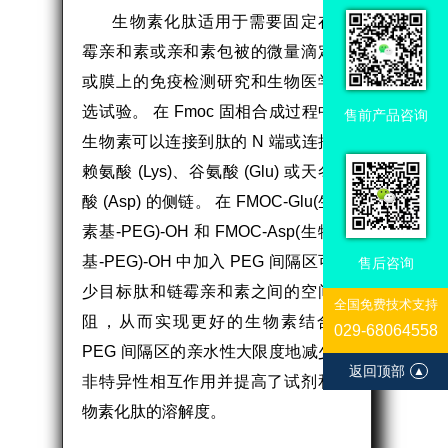
生物素化肽适用于需要固定在链
霉亲和素或亲和素包被的微量滴定板
或膜上的免疫检测研究和生物医学筛
选试验。 在 Fmoc 固相合成过程中，
售前产品咨询
生物素可以连接到肽的 N 端或连接到
赖氨酸 (Lys)、谷氨酸 (Glu) 或天冬氨
酸 (Asp) 的侧链。 在 FMOC-Glu(生物
素基-PEG)-OH 和 FMOC-Asp(生物素
基-PEG)-OH 中加入 PEG 间隔区可减
售后咨询
少目标肽和链霉亲和素之间的空间位
全国免费技术支持
阻，从而实现更好的生物素结合。
029-68064558
PEG 间隔区的亲水性大限度地减少了
返回顶部
▲
非特异性相互作用并提高了试剂和生
物素化肽的溶解度。