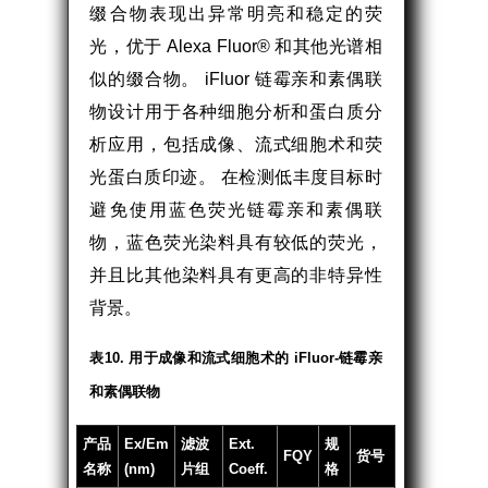
缀合物表现出异常明亮和稳定的荧
光，优于 Alexa Fluor® 和其他光谱相
似的缀合物。 iFluor 链霉亲和素偶联
物设计用于各种细胞分析和蛋白质分
析应用，包括成像、流式细胞术和荧
光蛋白质印迹。 在检测低丰度目标时
避免使用蓝色荧光链霉亲和素偶联
物，蓝色荧光染料具有较低的荧光，
并且比其他染料具有更高的非特异性
背景。
表10. 用于成像和流式细胞术的 iFluor-链霉亲
和素偶联物
产品
Ex/Em
滤波
Ext.
规
FQY
货号
名称
(nm)
片组
Coeff.
格