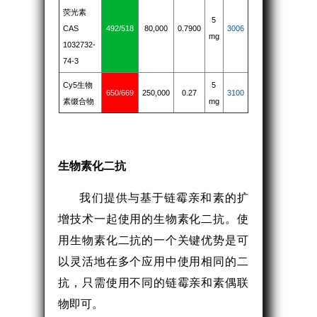
荧光素
5
CAS
492/518
80,000
0.7900
3006
mg
1032732-
74-3
Cy5生物
5
650/669
250,000
0.27
3100
素缀合物
mg
生物素化二抗
我们提供与基于链霉亲和素的扩
增技术一起使用的生物素化二抗。使
用生物素化二抗的一个关键优势是可
以灵活地在多个应用中使用相同的二
抗，只需使用不同的链霉亲和素偶联
物即可。