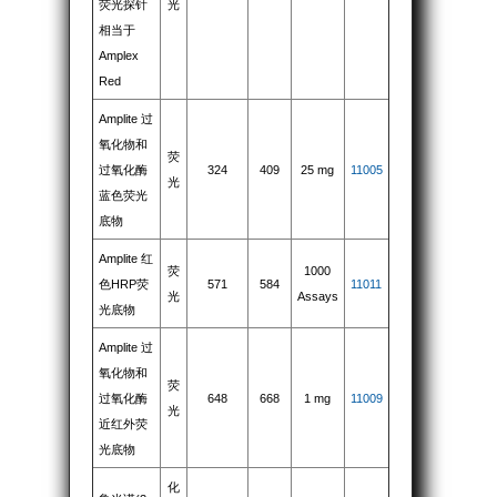
荧光探针
光
相当于
Amplex
Red
Amplite 过
氧化物和
荧
过氧化酶
324
409
25 mg
11005
光
蓝色荧光
底物
Amplite 红
荧
1000
色HRP荧
571
584
11011
光
Assays
光底物
Amplite 过
氧化物和
荧
过氧化酶
648
668
1 mg
11009
光
近红外荧
光底物
化