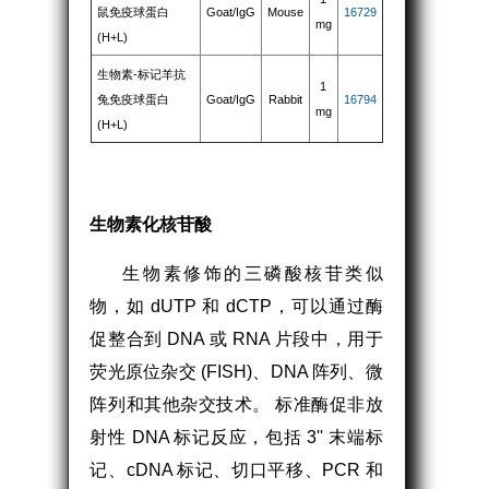
鼠免疫球蛋白
Goat/IgG
Mouse
16729
mg
(H+L)
生物素-标记羊抗
1
兔免疫球蛋白
Goat/IgG
Rabbit
16794
mg
(H+L)
生物素化核苷酸
生物素修饰的三磷酸核苷类似
物，如 dUTP 和 dCTP，可以通过酶
促整合到 DNA 或 RNA 片段中，用于
荧光原位杂交 (FISH)、DNA 阵列、微
阵列和其他杂交技术。 标准酶促非放
射性 DNA 标记反应，包括 3'' 末端标
记、cDNA 标记、切口平移、PCR 和