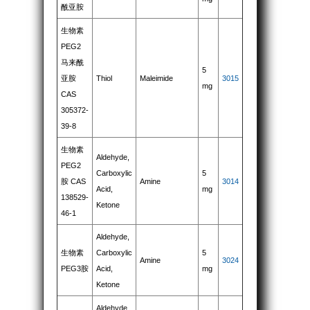
酰亚胺
生物素
PEG2
马来酰
5
亚胺
Thiol
Maleimide
3015
mg
CAS
305372-
39-8
生物素
Aldehyde,
PEG2
Carboxylic
5
胺 CAS
Amine
3014
Acid,
mg
138529-
Ketone
46-1
Aldehyde,
生物素
Carboxylic
5
Amine
3024
PEG3胺
Acid,
mg
Ketone
Aldehyde,