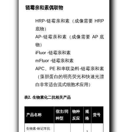
链霉亲和素偶联物
HRP-链霉亲和素（成像需要 HRP
底物）
AP-链霉亲和素（成像需要 AP 底
物）
iFluor -链霉亲和素
mFluor -链霉亲和素
APC、PE 和串联染料-链霉亲和素
（藻胆蛋白的明亮荧光和快速光漂
白非常适合流式细胞术应用）
表2. 生物素化二抗相关产品
宿主/同
物种
规
产品名称
货号
种型
反应
格
生物素-标记羊抗
1