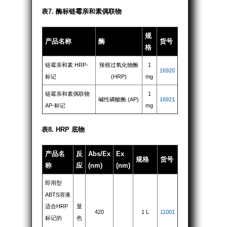
表7. 酶标链霉亲和素偶联物
规
产品名称
酶
货号
格
链霉亲和素 HRP-
辣根过氧化物酶
1
16920
标记
(HRP)
mg
链霉亲和素偶联物
1
碱性磷酸酶 (AP)
16921
AP-标记
mg
表8. HRP 底物
产品名
反
Abs/Ex
Ex
规格
货号
称
应
(nm)
(nm)
即用型
ABTS溶液
适合HRP
显
420
1 L
11001
标记的
色