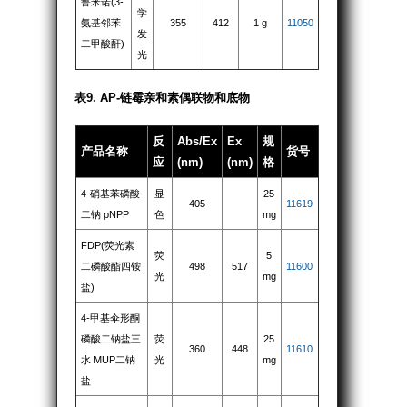
鲁米诺(3-
学
氨基邻苯
355
412
1 g
11050
发
二甲酸酐)
光
表9. AP-链霉亲和素偶联物和底物
反
Abs/Ex
Ex
规
产品名称
货号
应
(nm)
(nm)
格
4-硝基苯磷酸
显
25
405
11619
二钠 pNPP
色
mg
FDP(荧光素
荧
5
二磷酸酯四铵
498
517
11600
光
mg
盐)
4-甲基伞形酮
磷酸二钠盐三
荧
25
360
448
11610
水 MUP二钠
光
mg
盐