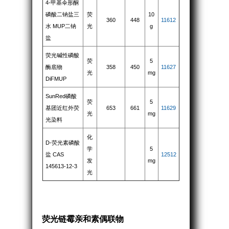
4-甲基伞形酮
磷酸二钠盐三
荧
10
360
448
11612
水 MUP二钠
光
g
盐
荧光碱性磷酸
荧
5
酶底物
358
450
11627
光
mg
DiFMUP
SunRed磷酸
荧
5
基团近红外荧
653
661
11629
光
mg
光染料
化
D-荧光素磷酸
学
5
盐 CAS
12512
发
mg
145613-12-3
光
荧光链霉亲和素偶联物