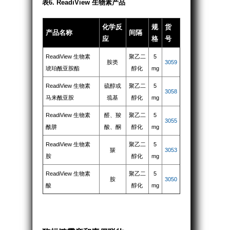
表6. ReadiView 生物素产品
化学反
规
货
产品名称
间隔
应
格
号
ReadiView 生物素
聚乙二
5
胺类
3059
琥珀酰亚胺酯
醇化
mg
ReadiView 生物素
硫醇或
聚乙二
5
3058
马来酰亚胺
巯基
醇化
mg
ReadiView 生物素
醛、羧
聚乙二
5
3055
酰肼
酸、酮
醇化
mg
ReadiView 生物素
聚乙二
5
羰
3053
胺
醇化
mg
ReadiView 生物素
聚乙二
5
胺
3050
酸
醇化
mg