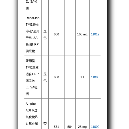
ELISA检
测
ReadiUse
TMB底物
溶液*适用
显
650
100 mL
11012
于ELISA
色
检测HRP
偶联物
即用型
TMB溶液
适合HRP
显
650
1 L
11003
偶联的
色
ELISA检
测
Amplite
ADHP过
氧化物和
过氧化酶
荧
571
584
25 mg
11000