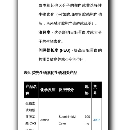
白质和其他大分子的靶向或非选择性
生物素化（例如琥珀酰亚胺酯靶向伯
胺，马来酰亚胺靶向硫醇或巯基）。
溶解度
- 这会影响目标蛋白质或大分
子的生物素化。
间隔臂长度 (PEG)
- 提高目标蛋白的
检测灵敏度并减少空间位阻
表5. 荧光生物素衍生物相关产品
产品名
规
货
化学反应
反应部分
称
格
号
生物素
琥珀酰
亚胺基
Succinimidyl
100
Amine
3002
酯 CAS
Ester
mg
35013-