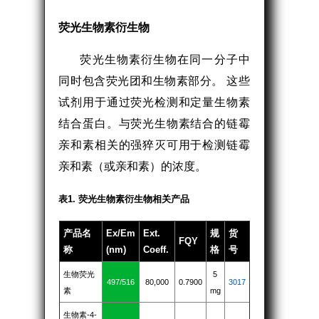
荧光生物素衍生物
荧光生物素衍生物在同一分子中
同时包含荧光团和生物素部分。 这些
试剂用于通过荧光检测和定量生物素
结合蛋白。与荧光生物素结合的链霉
亲和素相关的强猝灭可用于检测链霉
亲和素（或亲和素）的浓度。
表1. 荧光生物素衍生物相关产品
产品名
Ex/Em
Ext.
规
货
FQY
称
(nm)
Coeff.
格
号
生物荧光
5
497/516
80,000
0.7900
3017
素
mg
生物素-4-