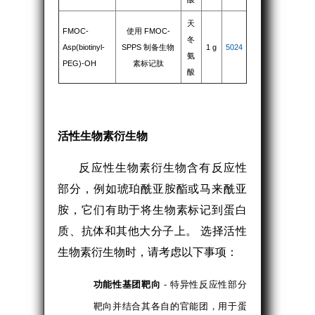
天
FMOC-
使用 FMOC-
冬
Asp(biotinyl-
SPPS 制备生物
1 g
5024
氨
PEG)-OH
素标记肽
酸
活性生物素衍生物
反应性生物素衍生物含有反应性
部分，例如琥珀酰亚胺酯或马来酰亚
胺，它们有助于将生物素标记到蛋白
质、抗体和其他大分子上。 选择活性
生物素衍生物时，请考虑以下事项：
功能性基团靶向
- 特异性反应性部分
靶向并结合其各自的官能团，用于蛋